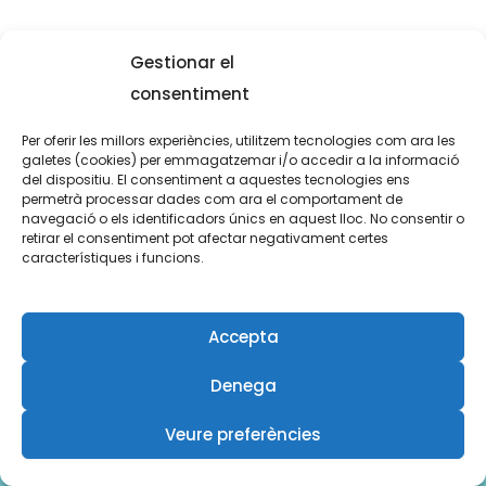
Gestionar el
consentiment
Per oferir les millors experiències, utilitzem tecnologies com ara les
galetes (cookies) per emmagatzemar i/o accedir a la informació
del dispositiu. El consentiment a aquestes tecnologies ens
permetrà processar dades com ara el comportament de
navegació o els identificadors únics en aquest lloc. No consentir o
retirar el consentiment pot afectar negativament certes
característiques i funcions.
Xavi Forcadell © 2026
Aviso Legal
Accepta
Política de cookies (UE)
Denega
Política de Privacidad
Términos y Condiciones
Veure preferències
Declaración de accesibilidad