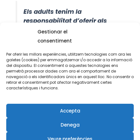
Els adults tenim la
responsabilitat d’oferir als
infants la nostra millor versió
Gestionar el
per acompanyar-los i fer-los
consentiment
gaudir de la seva infància.
Per oferir les millors experiències, utilitzem tecnologies com ara les
galetes (cookies) per emmagatzemar i/o accedir a la informació
del dispositiu. El consentiment a aquestes tecnologies ens
permetrà processar dades com ara el comportament de
navegació o els identificadors únics en aquest lloc. No consentir o
retirar el consentiment pot afectar negativament certes
característiques i funcions.
Xavi Forcadell © 2026
Accepta
Avís Legal
Denega
Política de cookies (UE)
Política de Privacitat
Veure preferències